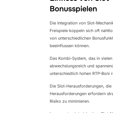
Bonusspielen
Die Integration von Slot-Mechanik
Freispiele koppeln sich oft nahtl
von unterschiedlichen Bonusfunkt
beeinflussen können.
Das Kombi-System, das in vielen
abwechslungsreich und spannend 
unterschiedlich hohen RTP-Boni r
Die Slot-Herausforderungen, die 
Herausforderungen erfordern str
Risiko zu minimieren.