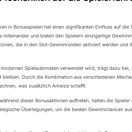
en in Bonusspielen hat einen signifikanten Einfluss auf die
os miteinander und bieten den Spielern einzigartige Gewinnmö
ionen, die in den Slot-Gewinnrunden aktiviert werden und ih
 modernen Spielautomaten verwendet wird, trägt dazu bei, 
bleiben. Durch die Kombination aus verschiedenen Mechan
echnen, was zusätzlich Anreize schafft.
während dieser Bonusaktionen auftreten, halten die Spieler 
ategische Überlegungen, um die besten Gewinnchancen aus