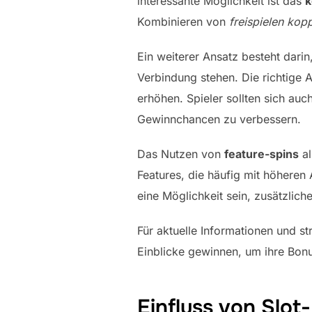
interessante Möglichkeit ist das
k
Kombinieren von
freispielen kop
Ein weiterer Ansatz besteht darin
Verbindung stehen. Die richtige 
erhöhen. Spieler sollten sich au
Gewinnchancen zu verbessern.
Das Nutzen von
feature-spins
al
Features, die häufig mit höheren
eine Möglichkeit sein, zusätzlich
Für aktuelle Informationen und st
Einblicke gewinnen, um ihre Bon
Einfluss von Slo