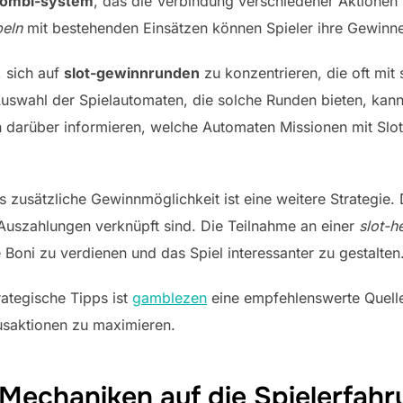
ombi-system
, das die Verbindung verschiedener Aktionen
peln
mit bestehenden Einsätzen können Spieler ihre Gewinne 
, sich auf
slot-gewinnrunden
zu konzentrieren, die oft mit
Auswahl der Spielautomaten, die solche Runden bieten, kan
ch darüber informieren, welche Automaten Missionen mit Slo
s zusätzliche Gewinnmöglichkeit ist eine weitere Strategie.
 Auszahlungen verknüpft sind. Die Teilnahme an einer
slot-h
e Boni zu verdienen und das Spiel interessanter zu gestalten
rategische Tipps ist
gamblezen
eine empfehlenswerte Quelle
usaktionen zu maximieren.
t-Mechaniken auf die Spielerfa