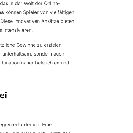
as in der Welt der Online-
ms
können Spieler von vielfältigen
 Diese innovativen Ansätze bieten
s intensivieren.
ätzliche Gewinne zu erzielen,
ur unterhaltsam, sondern auch
ombination näher beleuchten und
ei
gien erforderlich. Eine