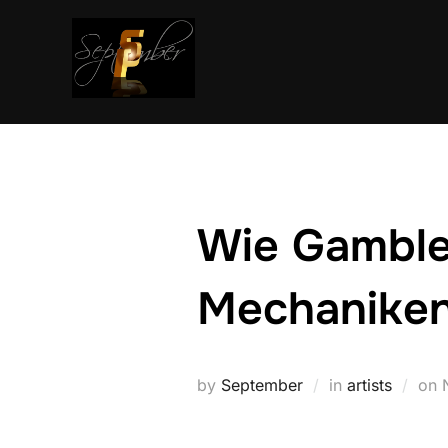
Skip
to
content
Wie Gamble
Mechaniken
by
September
in
artists
on