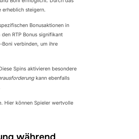
 und Boni ermöglicht. Durch das
erheblich steigern.
 spezifischen Bonusaktionen in
n den RTP Bonus signifikant
t-Boni verbinden, um ihre
 Diese Spins aktivieren besondere
erausforderung
kann ebenfalls
.
. Hier können Spieler wertvolle
hrung während